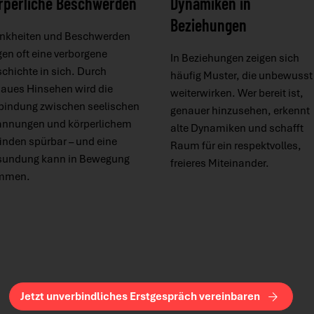
rperliche Beschwerden
Dynamiken in
Beziehungen
nkheiten und Beschwerden
gen oft eine verborgene
In Beziehungen zeigen sich
chichte in sich. Durch
häufig Muster, die unbewusst
aues Hinsehen wird die
weiterwirken. Wer bereit ist,
bindung zwischen seelischen
genauer hinzusehen, erkennt
nnungen und körperlichem
alte Dynamiken und schafft
inden spürbar – und eine
Raum für ein respektvolles,
sundung kann in Bewegung
freieres Miteinander.
mmen.
Jetzt unverbindliches Erstgespräch vereinbaren