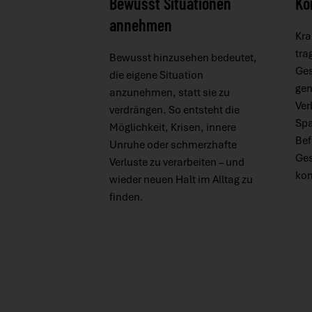
Bewusst Situationen
Kö
annehmen
Kra
tra
Bewusst hinzusehen bedeutet,
Ges
die eigene Situation
gen
anzunehmen, statt sie zu
Ver
verdrängen. So entsteht die
Spa
Möglichkeit, Krisen, innere
Bef
Unruhe oder schmerzhafte
Ge
Verluste zu verarbeiten – und
ko
wieder neuen Halt im Alltag zu
finden.