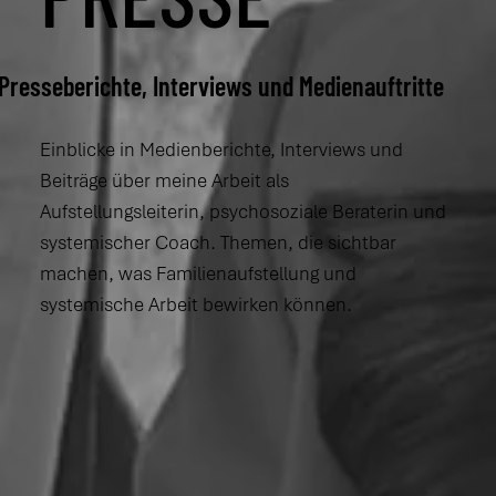
Presseberichte, Interviews und Medienauftritte
Einblicke in Medienberichte, Interviews und
Beiträge über meine Arbeit als
Aufstellungsleiterin, psychosoziale Beraterin und
systemischer Coach. Themen, die sichtbar
machen, was Familienaufstellung und
systemische Arbeit bewirken können.