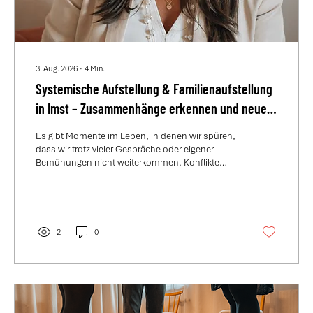
3. Aug. 2026
∙
4
Min.
Systemische Aufstellung & Familienaufstellung
in Imst – Zusammenhänge erkennen und neue
Perspektiven gewinnen
Es gibt Momente im Leben, in denen wir spüren,
dass wir trotz vieler Gespräche oder eigener
Bemühungen nicht weiterkommen. Konflikte
wiederholen sich, Beziehungen fühlen sich
belastend an oder wichtige Entscheidungen
fallen immer schwerer.
2
0